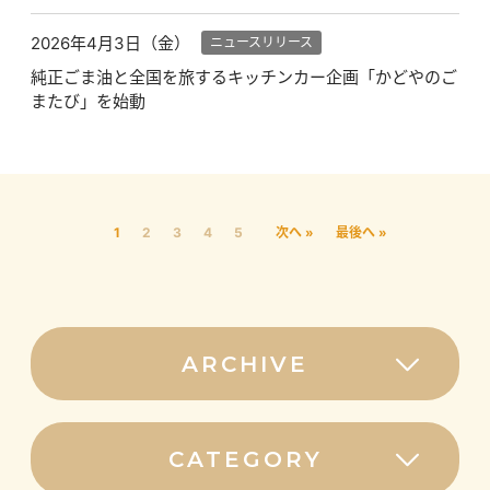
2026年4月3日（金）
ニュースリリース
純正ごま油と全国を旅するキッチンカー企画「かどやのご
またび」を始動
1
2
3
4
5
次へ »
最後へ »
ARCHIVE
2026
CATEGORY
8月（1）