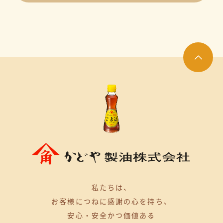
7月（4）
オンラインショップ関連（8）
6月（3）
その他（10）
5月（3）
企業（21）
4月（1）
ニュースリリース（39）
2月（4）
サイト更新（6）
1月（2）
キャンペーン（3）
レシピ（1）
私たちは、
商品（7）
お客様につねに感謝の心を持ち、
安心・安全かつ価値ある