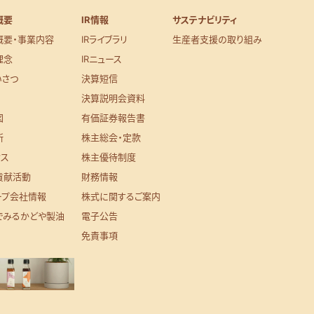
概要
IR情報
サステナビリティ
概要・事業内容
IRライブラリ
生産者支援の取り組み
理念
IRニュース
いさつ
決算短信
決算説明会資料
図
有価証券報告書
所
株主総会・定款
セス
株主優待制度
貢献活動
財務情報
ープ会社情報
株式に関するご案内
でみるかどや製油
電子公告
免責事項