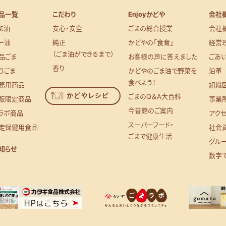
品一覧
こだわり
Enjoyかどや
会社
ま油
安心・安全
ごまの総合授業
会社
ー油
純正
かどやの「食育」
経営
（ごま油ができるまで）
品ごま
お客様の声に答えました
ごあ
香り
りごま
かどやのごま油で野菜を
沿革
食べよう！
務用商品
組織
かどやレシピ
ごまのQ＆A大百科
販限定商品
事業
今昔館のご案内
ラボ商品
アク
スーパーフード・
定保健用食品
社会
ごまで健康生活
グル
知らせ
数字