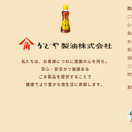
商
ご
ら
食
ね
業
通
私たちは、
お客様につねに感謝の心を持ち、
コ
安心・安全かつ価値ある
特
ごま製品を提供することで
健康でより豊かな食生活に貢献します。
お