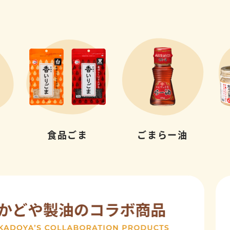
食品ごま
ごまらー油