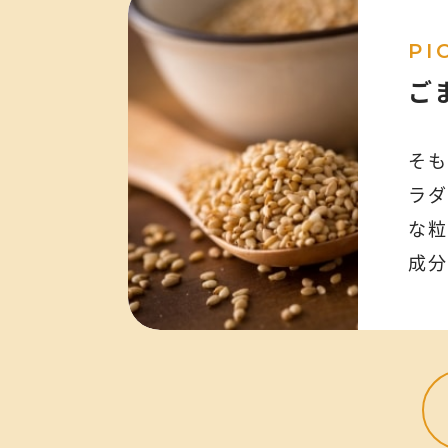
PI
ご
そも
ラダ
な粒
成分