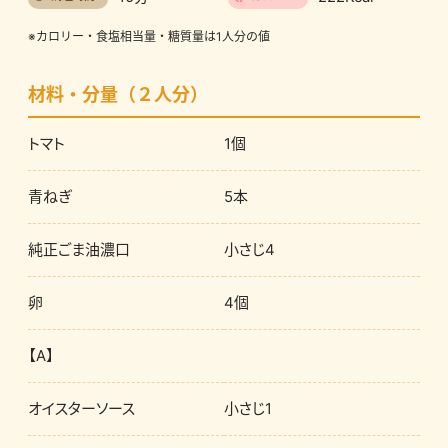
※カロリー・食塩相当量・糖質量は1人分の値
材料・分量（２人分）
トマト
1個
青ねぎ
5本
純正ごま油濃口
小さじ4
卵
4個
【A】
オイスターソース
小さじ1