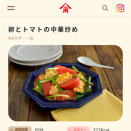
卵とトマトの中華炒め
#おかず・一品
10分
222Kcal
調理時間
カロリー