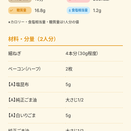
16.8g
1.2g
糖質量
食塩相当量
※カロリー・食塩相当量・糖質量は1人分の値
材料・分量（2人分）
細ねぎ
4本分（30g程度）
ベーコン（ハーフ）
2枚
【A】塩昆布
5g
【A】純正ごま油
大さじ1/2
【A】白いりごま
5g
純正ごま油
大さじ1/2