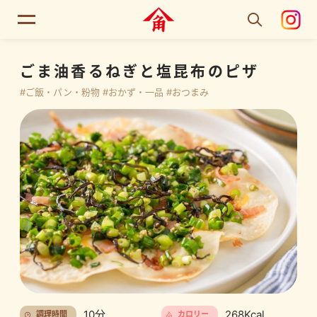
ごま油香るねぎと塩昆布のピザ
#ご飯・パン・粉物
#おかず・一品
#おつまみ
10分
268Kcal
調理時間
カロリー