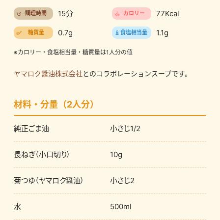
15分
77Kcal
調理時間
カロリー
0.7g
1.1g
糖質量
食塩相当量
※カロリー・食塩相当量・糖質量は1人分の値
ヤマロク醤油株式会社
とのコラボレーションスープです。
材料・分量（2人分）
純正ごま油
小さじ1/2
長ねぎ（小口切り）
10g
菊つゆ（ヤマロク醤油）
小さじ2
水
500ml