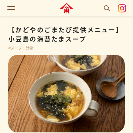
【かどやのごまたび提供メニュー】
小豆島の海苔たまスープ
#スープ・汁物