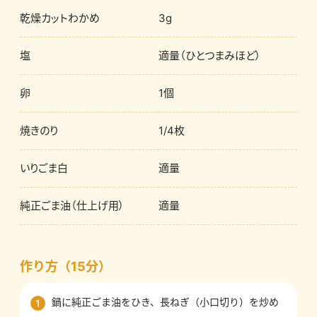
乾燥カットわかめ
3g
塩
適量（ひとつまみほど）
卵
1個
焼きのり
1/4枚
いりごま白
適量
純正ごま油（仕上げ用）
適量
作り方（15分）
鍋に純正ごま油をひき、長ねぎ（小口切り）を炒め
1