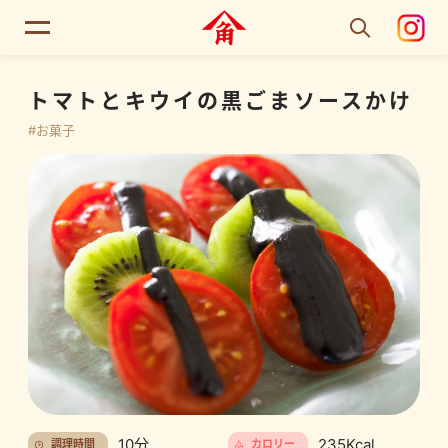
トマトとキウイの黒ごまソースかけ
#お菓子
10分
235Kcal
調理時間
カロリー