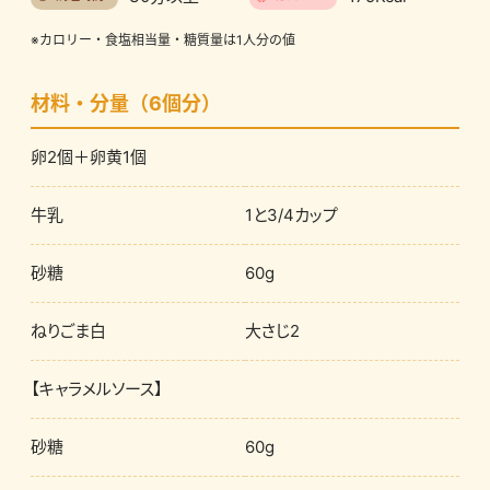
※カロリー・食塩相当量・糖質量は1人分の値
材料・分量（6個分）
卵2個＋卵黄1個
牛乳
1と3/4カップ
砂糖
60g
ねりごま白
大さじ2
【キャラメルソース】
砂糖
60g