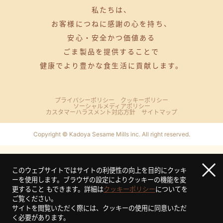
私たちは、
お客様につねに感謝の心を持ち、
安心・安全かつ価値ある
ごま製品を提供することで
健康でより豊かな食生活に貢献します。
プライバシーポリシー
クッキーポリシー
ソーシャルメディアポリシー
カスタマーハラスメント対応方針
サイトマップ
Copyright © Kadoya Sesame Mills inc. All right reserved.
このウェブサイトではサイトの利便性の向上を目的にクッキ
ーを使用します。ブラウザの設定によりクッキーの機能を変
更すること もできます。
詳細は
クッキーポリシー
についてを
ご覧ください。
サイトを閲覧いただく際には、クッキーの使用に同意いただ
く必要があります。