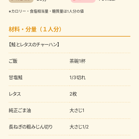
※カロリー・食塩相当量・糖質量は1人分の値
材料・分量（１人分）
【鮭とレタスのチャーハン】
ご飯
茶碗1杯
甘塩鮭
1/3切れ
レタス
2枚
純正ごま油
大さじ1
長ねぎの粗みじん切り
大さじ1/2