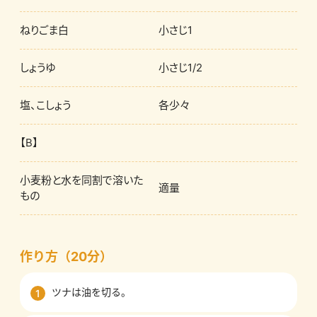
ねりごま白
小さじ1
しょうゆ
小さじ1/2
塩、こしょう
各少々
【B】
小麦粉と水を同割で溶いた
適量
もの
作り方（20分）
ツナは油を切る。
1