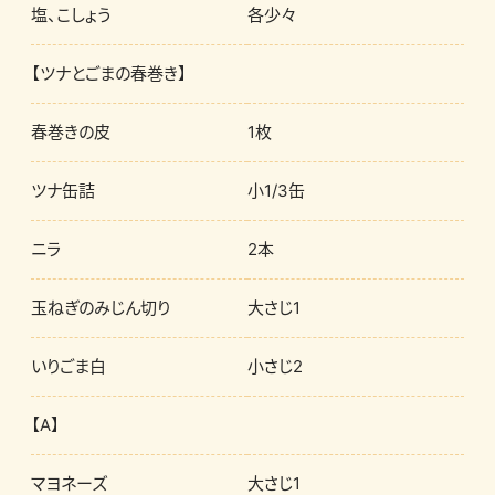
塩、こしょう
各少々
【ツナとごまの春巻き】
春巻きの皮
1枚
ツナ缶詰
小1/3缶
ニラ
2本
玉ねぎのみじん切り
大さじ1
いりごま白
小さじ2
【A】
マヨネーズ
大さじ1