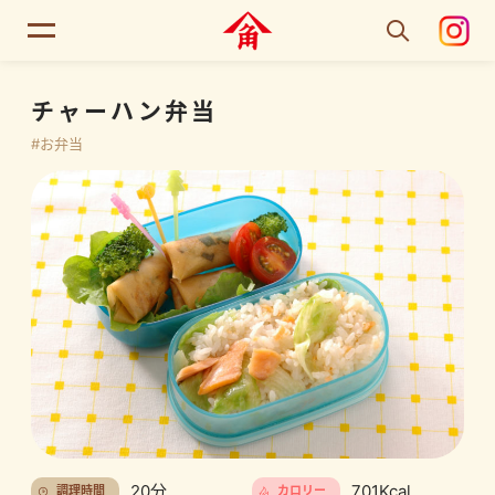
チャーハン弁当
#お弁当
20分
701Kcal
調理時間
カロリー