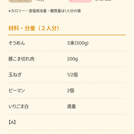
※カロリー・食塩相当量・糖質量は1人分の値
材料・分量（２人分）
そうめん
3束(300g)
豚こま切れ肉
200g
玉ねぎ
1/2個
ピーマン
2個
いりごま白
適量
【A】