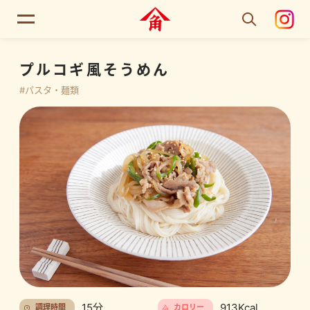
プルコギ風そうめん
#パスタ・麺類
15分
913Kcal
調理時間
カロリー