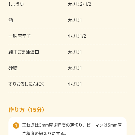
しょうゆ
大さじ2・1/2
酒
大さじ1
一味唐辛子
小さじ1/2
純正ごま油濃口
大さじ1
砂糖
大さじ1
すりおろしにんにく
小さじ1
作り方（15分）
玉ねぎは3mm厚さ程度の薄切り、ピーマンは5mm厚
1
さ程度の細切りにする。