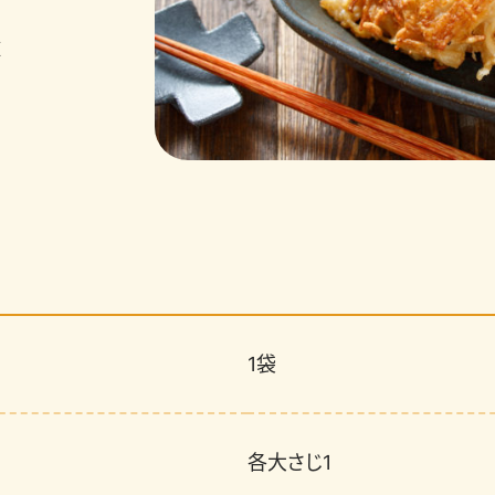
値
1袋
各大さじ1