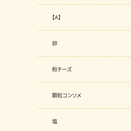
【A】
卵
粉チーズ
顆粒コンソメ
塩