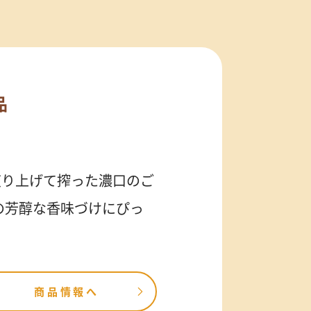
品
煎り上げて搾った濃口のご
の芳醇な香味づけにぴっ
商品情報へ