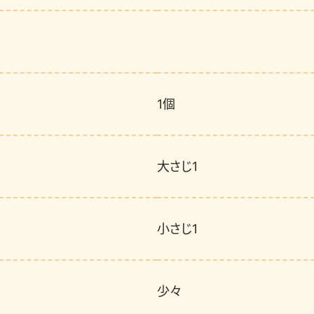
1個
大さじ1
小さじ1
少々