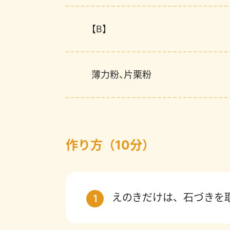
【B】
薄力粉、片栗粉
作り方（10分）
えのきだけは、石づきを
1