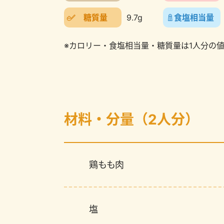
糖質量
9.7g
食塩相当量
※カロリー・食塩相当量・糖質量は1人分の
材料・分量（2人分）
鶏もも肉
塩