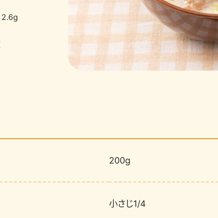
2.6g
値
200g
小さじ1/4