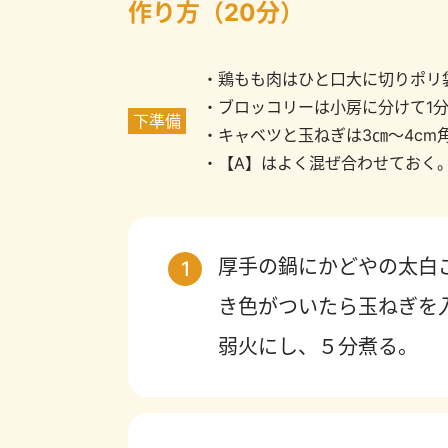
作り方（20分）
・鶏もも肉はひと口大に切りポリ
・ブロッコリーは小房に分けて1
下準備
・キャベツと玉ねぎは3㎝～4cm
・【A】はよく混ぜ合わせておく
厚手の鍋にかどやの太白
1
き色がついたら玉ねぎを
弱火にし、５分煮る。