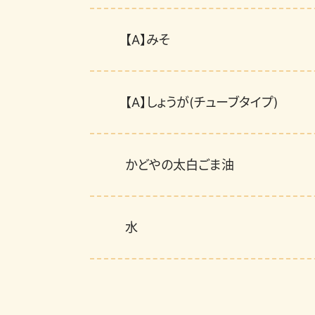
【A】みそ
【A】しょうが(チューブタイプ)
かどやの太白ごま油
水