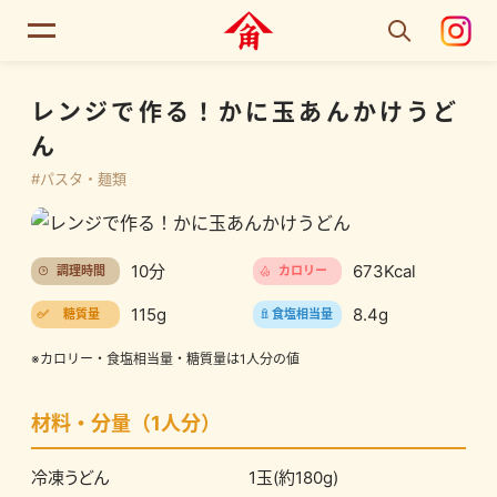
レンジで作る！かに玉あんかけうど
ん
#パスタ・麺類
10分
673Kcal
調理時間
カロリー
115g
8.4g
糖質量
食塩相当量
※カロリー・食塩相当量・糖質量は1人分の値
材料・分量（1人分）
冷凍うどん
1玉(約180g)