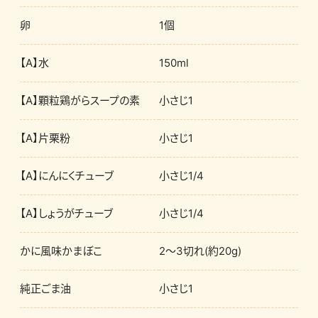
卵
1個
【A】水
150ml
【A】顆粒鶏がらスープの素
小さじ1
【A】片栗粉
小さじ1
【A】にんにくチューブ
小さじ1/4
【A】しょうがチューブ
小さじ1/4
かに風味かまぼこ
2～3切れ(約20g)
純正ごま油
小さじ1