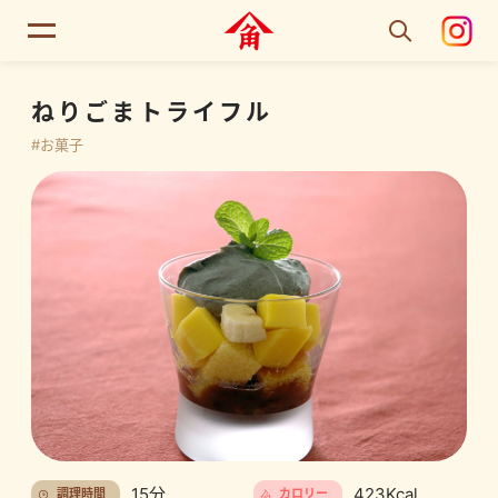
ねりごまトライフル
#お菓子
15分
423Kcal
調理時間
カロリー