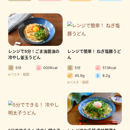
レンジで5分！ごま油醤油の
レンジで簡単！ ねぎ塩豚うど
冷やし釜玉うどん
ん
5分
000Kcal
5分
513Kcal
#パスタ・麺類
45.9g
8.2g
#パスタ・麺類