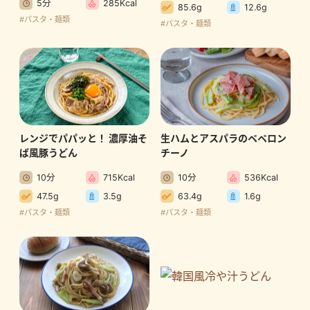
5分
285Kcal
85.6g
12.6g
#パスタ・麺類
#パスタ・麺類
レンジでパパッと！ 濃厚油そ
生ハムとアスパラのペペロン
ば風豚うどん
チーノ
10分
715Kcal
10分
536Kcal
47.5g
3.5g
63.4g
1.6g
#パスタ・麺類
#パスタ・麺類