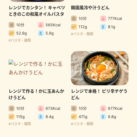
レンジでカンタン！ キャベツ
韓国風冷や汁うどん
ときのこの和風オイルパスタ
10分
777Kcal
10分
565Kcal
112g
8.1g
52.9g
5.9g
#パスタ・麺類
#パスタ・麺類
レンジで作る！かに玉あんか
レンジで本格！ ピリ辛チゲう
けうどん
どん
10分
673Kcal
10分
677Kcal
115g
8.4g
47.1g
6.8g
#パスタ・麺類
#パスタ・麺類