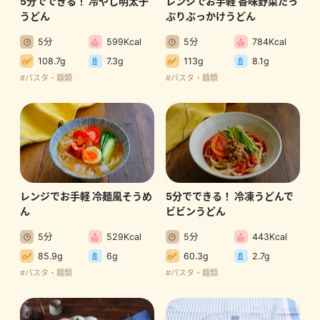
5分でできる！ 冷やし明太子
レンジでお手軽 香味野菜たっ
うどん
ぷりぶっかけうどん
5分
599Kcal
5分
784Kcal
108.7g
7.3g
113g
8.1g
#パスタ・麺類
#パスタ・麺類
レンジでお手軽 冷麺風そうめ
5分でできる！ 冷凍うどんで
ん
ビビンうどん
5分
529Kcal
5分
443Kcal
85.9g
6g
60.3g
2.7g
#パスタ・麺類
#パスタ・麺類