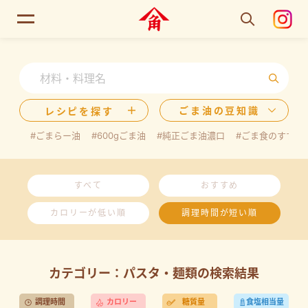
ごま油の豆知識
レシピを探す
#ごまらー油
#600gごま油
#純正ごま油濃口
#ごま食のすすめ
すべて
おすすめ
カロリーが低い順
調理時間が短い順
カテゴリー：パスタ・麺類の検索結果
調理時間
カロリー
糖質量
食塩相当量