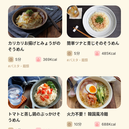
カリカリお揚げとみょうがの
簡単ツナと青じそのそうめん
そうめん
5分
485Kcal
5分
369Kcal
#パスタ・麺類
#パスタ・麺類
トマトと蒸し鶏のぶっかけそ
火力不要！ 韓国風冷麺
うめん
10分
688Kcal