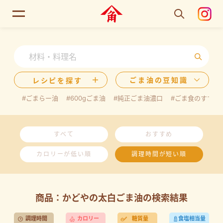
ごま油の豆知識
レシピを探す
#ごまらー油
#600gごま油
#純正ごま油濃口
#ごま食のすすめ
すべて
おすすめ
カロリーが低い順
調理時間が短い順
商品：かどやの太白ごま油の検索結果
調理時間
カロリー
糖質量
食塩相当量