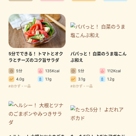
5分でできる！ トマトとオク
パパっと！ 白菜のうま塩こん
ラとチーズのコク旨サラダ
ぶ和え
5分
135Kcal
5分
112Kcal
4.0g
1.1g
3.1g
1.2g
#おかず・一品
#おかず・一品