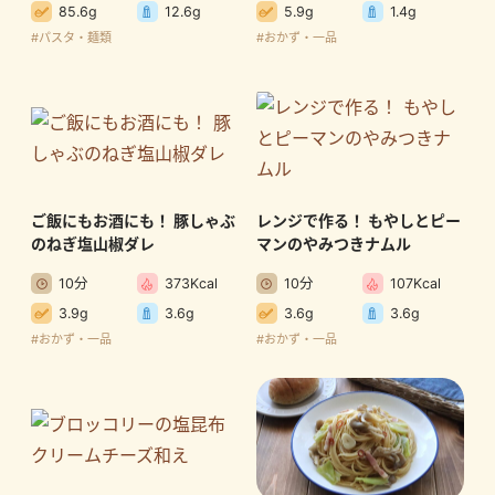
85.6g
12.6g
5.9g
1.4g
#パスタ・麺類
#おかず・一品
ご飯にもお酒にも！ 豚しゃぶ
レンジで作る！ もやしとピー
のねぎ塩山椒ダレ
マンのやみつきナムル
10分
373Kcal
10分
107Kcal
3.9g
3.6g
3.6g
3.6g
#おかず・一品
#おかず・一品