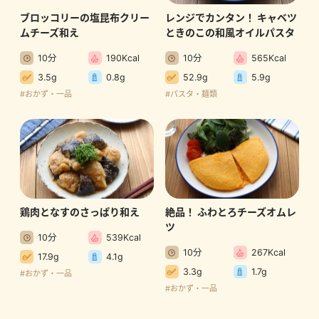
ブロッコリーの塩昆布クリー
レンジでカンタン！ キャベツ
ムチーズ和え
ときのこの和風オイルパスタ
10分
190Kcal
10分
565Kcal
3.5g
0.8g
52.9g
5.9g
#おかず・一品
#パスタ・麺類
鶏肉となすのさっぱり和え
絶品！ ふわとろチーズオムレ
ツ
10分
539Kcal
10分
267Kcal
17.9g
4.1g
3.3g
1.7g
#おかず・一品
#おかず・一品