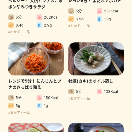
ヘルシー！ 大根とツナのごま
たった5分！ よだれアボカド
ポンやみつきサラダ
5分
251Kcal
5分
202Kcal
6.5g
1.9g
8.4g
2.9g
#おかず・一品
#おかず・一品
レンジで5分！ にんじんとツ
牡蠣(カキ)のオイル蒸し
ナのさっぱり和え
5分
138Kcal
5分
150Kcal
#おかず・一品
5g
1g
#おかず・一品