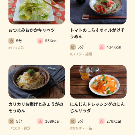
おつまみおかかキャベツ
トマトのしらすオイルがけそ
うめん
5分
95Kcal
5分
434Kcal
#おつまみ
#パスタ・麺類
カリカリお揚げとみょうがの
にんじんドレッシングのにん
そうめん
じんサラダ
5分
369Kcal
5分
276Kcal
#パスタ・麺類
#おかず・一品