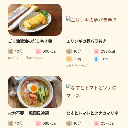
ごま油醤油のだし巻き卵
エリンギの豚バラ巻き
10分
000Kcal
10分
293Kcal
#おかず・一品
#おつまみ
8.9g
1.8g
#おかず・一品
火力不要！ 韓国風冷麺
なすとトマトとツナのマリネ
10分
688Kcal
10分
237Kcal