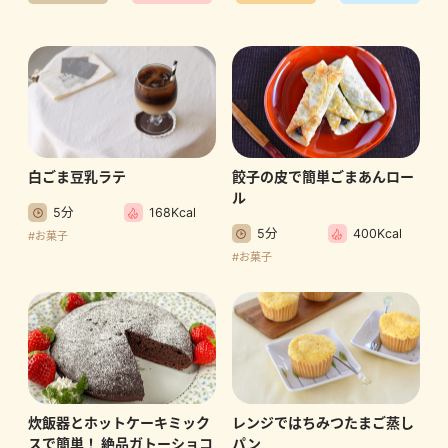
白ごま豆乳ラテ
餃子の皮で簡単ごまあんロー
ル
5分
168Kcal
5分
400Kcal
#お菓子
#お菓子
炊飯器とホットケーキミック
レンジではちみつたまご蒸し
スで簡単！ 絶品ガトーショコ
パン