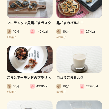
フロランタン風黒ごまラスク
黒ごまのパルミエ
10分
142Kcal
10分
27Kcal
#お菓子
#お菓子
ごまとアーモンドのプラリネ
白ねりごまミルク
10分
433Kcal
10分
229Kcal
#お菓子
#お菓子