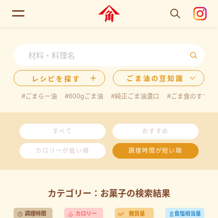
ごま油の豆知識
レシピを探す
#ごまらー油
#600gごま油
#純正ごま油濃口
#ごま食のすすめ
すべて
おすすめ
カロリーが低い順
調理時間が短い順
カテゴリー：お菓子の検索結果
調理時間
カロリー
糖質量
食塩相当量