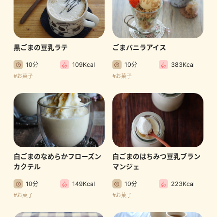
黒ごまの豆乳ラテ
ごまバニラアイス
10分
109Kcal
10分
383Kcal
#お菓子
#お菓子
白ごまのなめらかフローズン
白ごまのはちみつ豆乳ブラン
カクテル
マンジェ
10分
149Kcal
10分
223Kcal
#お菓子
#お菓子