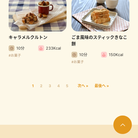
キャラメルクルトン
ごま風味のスティックきなこ
餅
10分
233Kcal
10分
150Kcal
#お菓子
#お菓子
1
2
3
4
5
次へ »
最後へ »