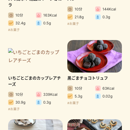
ラ
10分
144Kcal
10分
163Kcal
21.8g
0.3g
32.4g
0.5g
#お菓子
#お菓子
いちごとごまのカップレアチ
黒ごまチョコトリュフ
ーズ
10分
63Kcal
10分
339Kcal
5.3g
0.02g
30.9g
0.3g
#お菓子
#お菓子