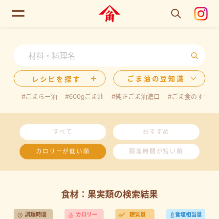
ごま油の豆知識
レシピを探す
#ごまらー油
#600gごま油
#純正ごま油濃口
#ごま食のすすめ
すべて
おすすめ
カロリーが低い順
調理時間が短い順
食材：果実類の検索結果
調理時間
カロリー
糖質量
食塩相当量