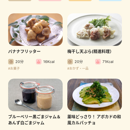
バナナフリッター
梅干し天ぷら(精進料理）
20分
16Kcal
20分
71Kcal
#お菓子
#おかず・一品
ブルーベリー黒ごまジャム＆
薬味どっさり！ アボカドの和
あんず白ごまジャム
風カルパッチョ