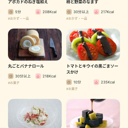
アボカドのねぎ塩和え
柿と野菜のなます
5分
208Kcal
30分以上
217Kcal
#おかず・一品
#おかず・一品
丸ごとバナナロール
トマトとキウイの黒ごまソー
スかけ
30分以上
218Kcal
10分
235Kcal
#お菓子
#お菓子