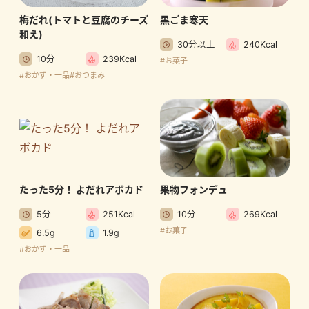
梅だれ(トマトと豆腐のチーズ
黒ごま寒天
和え)
30分以上
240Kcal
10分
239Kcal
#お菓子
#おかず・一品
#おつまみ
たった5分！ よだれアボカド
果物フォンデュ
5分
251Kcal
10分
269Kcal
#お菓子
6.5g
1.9g
#おかず・一品