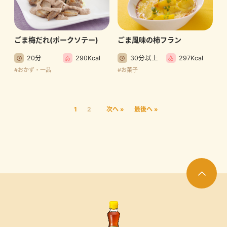
ごま梅だれ(ポークソテー)
ごま風味の柿フラン
20分
290Kcal
30分以上
297Kcal
#おかず・一品
#お菓子
1
2
次へ »
最後へ »