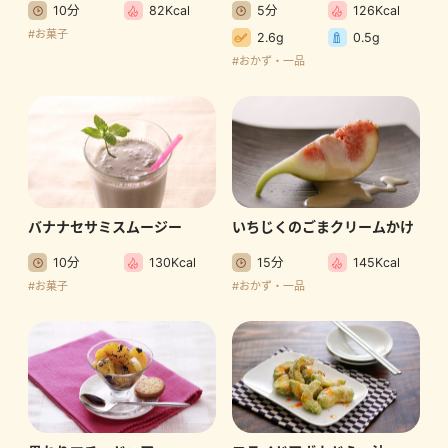
10分
82Kcal
5分
126Kcal
#お菓子
2.6g
0.5g
#おかず・一品
バナナセサミスムージー
いちじくのごまクリームかけ
10分
130Kcal
15分
145Kcal
#お菓子
#おかず・一品