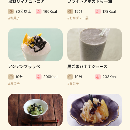
黒ねりマチュドニア
フライドアボカドらー油
30分以上
160Kcal
15分
178Kcal
#お菓子
#おかず・一品
アジアンフラッペ
黒ごまバナナジュース
10分
200Kcal
10分
203Kcal
#お菓子
#お菓子